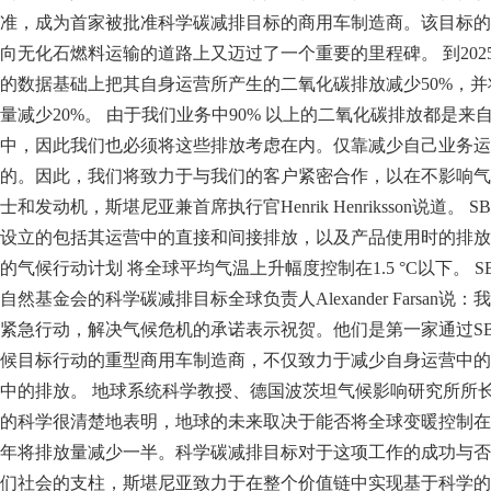
准，成为首家被批准科学碳减排目标的商用车制造商。该目标的
向无化石燃料运输的道路上又迈过了一个重要的里程碑。 到2025
的数据基础上把其自身运营所产生的二氧化碳排放减少50%，
量减少20%。 由于我们业务中90% 以上的二氧化碳排放都是
中，因此我们也必须将这些排放考虑在内。仅靠减少自己业务运
的。因此，我们将致力于与我们的客户紧密合作，以在不影响气
士和发动机，斯堪尼亚兼首席执行官Henrik Henriksson说道。
设立的包括其运营中的直接和间接排放，以及产品使用时的排放
的气候行动计划 将全球平均气温上升幅度控制在1.5 °C以下。 
自然基金会的科学碳减排目标全球负责人Alexander Farsan
紧急行动，解决气候危机的承诺表示祝贺。他们是第一家通过SBTi
候目标行动的重型商用车制造商，不仅致力于减少自身运营中的
中的排放。 地球系统科学教授、德国波茨坦气候影响研究所所长Johan
的科学很清楚地表明，地球的未来取决于能否将全球变暖控制在2
年将排放量减少一半。科学碳减排目标对于这项工作的成功与否
们社会的支柱，斯堪尼亚致力于在整个价值链中实现基于科学的